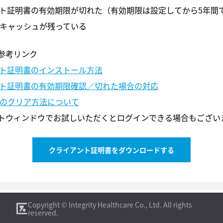
ト証明書の有効期限が切れた（有効期限は設定してから5年間
キャッシュが残っている
参考リンク
ト証明書のインストール方法
ト証明書の有効期限確認／切れた場合の対応
のクリア方法について
トウィンドウでお試しいただくとログインできる場合もござい
クライアント証明書をダウンロードする
0570-05-1114
ocサポートセンター
ds@ya
Copyright © Integrity Healthcare Co., Ltd. All rights
（土日祝を除く 9:00〜19:00）
reserved.